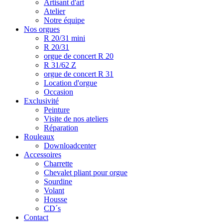
Artisant d'art
Atelier
Notre équipe
Nos orgues
R 20/31 mini
R 20/31
orgue de concert R 20
R 31/62 Z
orgue de concert R 31
Location d'orgue
Occasion
Exclusivité
Peinture
Visite de nos ateliers
Réparation
Rouleaux
Downloadcenter
Accessoires
Charrette
Chevalet pliant pour orgue
Sourdine
Volant
Housse
CD´s
Contact