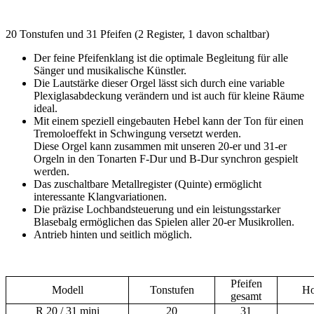
20 Tonstufen und 31 Pfeifen (2 Register, 1 davon schaltbar)
Der feine Pfeifenklang ist die optimale Begleitung für alle
Sänger und musikalische Künstler.
Die Lautstärke dieser Orgel lässt sich durch eine variable
Plexiglasabdeckung verändern und ist auch für kleine Räume
ideal.
Mit einem speziell eingebauten Hebel kann der Ton für einen
Tremoloeffekt in Schwingung versetzt werden.
Diese Orgel kann zusammen mit unseren 20-er und 31-er
Orgeln in den Tonarten F-Dur und B-Dur synchron gespielt
werden.
Das zuschaltbare Metallregister (Quinte) ermöglicht
interessante Klangvariationen.
Die präzise Lochbandsteuerung und ein leistungsstarker
Blasebalg ermöglichen das Spielen aller 20-er Musikrollen.
Antrieb hinten und seitlich möglich.
Pfeifen
Modell
Tonstufen
Ho
gesamt
R 20 / 31 mini
20
31