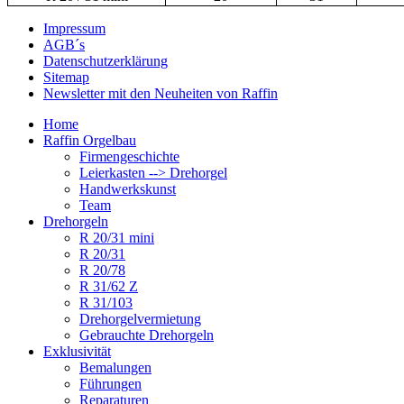
Impressum
AGB´s
Datenschutzerklärung
Sitemap
Newsletter mit den Neuheiten von Raffin
Home
Raffin Orgelbau
Firmengeschichte
Leierkasten --> Drehorgel
Handwerkskunst
Team
Drehorgeln
R 20/31 mini
R 20/31
R 20/78
R 31/62 Z
R 31/103
Drehorgelvermietung
Gebrauchte Drehorgeln
Exklusivität
Bemalungen
Führungen
Reparaturen