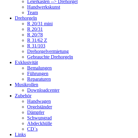
Leierkasten --> Drehorgel
Handwerkskunst
Team
Drehorgeln
R 20/31 mini
R 20/31
R 20/78
R 31/62 Z
R 31/103
Drehorgelvermietung
Gebrauchte Drehorgeln
Exklusivität
Bemalungen
Führungen
Reparaturen
Musikrollen
Downloadcenter
Zubehör
Handwagen
Orgelständer
Dämpfer
Schwungrad
Abdeckhülle
CD´s
Links