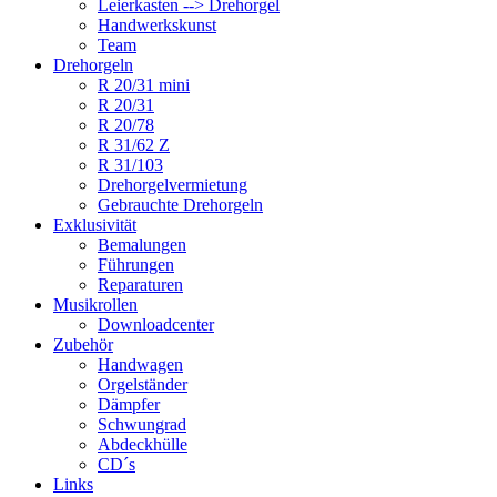
Leierkasten --> Drehorgel
Handwerkskunst
Team
Drehorgeln
R 20/31 mini
R 20/31
R 20/78
R 31/62 Z
R 31/103
Drehorgelvermietung
Gebrauchte Drehorgeln
Exklusivität
Bemalungen
Führungen
Reparaturen
Musikrollen
Downloadcenter
Zubehör
Handwagen
Orgelständer
Dämpfer
Schwungrad
Abdeckhülle
CD´s
Links