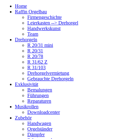
Home
Raffin Orgelbau
Firmengeschichte
Leierkasten --> Drehorgel
Handwerkskunst
Team
Drehorgeln
R 20/31 mini
R 20/31
R 20/78
R 31/62 Z
R 31/103
Drehorgelvermietung
Gebrauchte Drehorgeln
Exklusivität
Bemalungen
Führungen
Reparaturen
Musikrollen
Downloadcenter
Zubehör
Handwagen
Orgelständer
Dämpfer