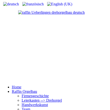
Home
Raffin Orgelbau
Firmengeschichte
Leierkasten --> Drehorgel
Handwerkskunst
Team