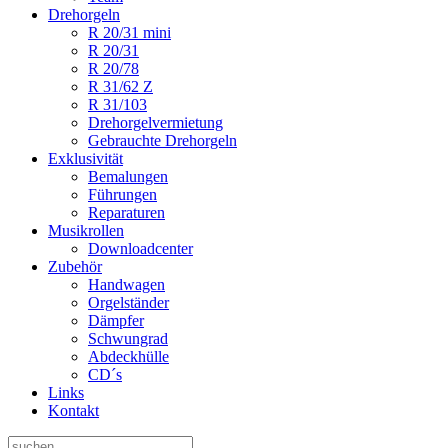
Drehorgeln
R 20/31 mini
R 20/31
R 20/78
R 31/62 Z
R 31/103
Drehorgelvermietung
Gebrauchte Drehorgeln
Exklusivität
Bemalungen
Führungen
Reparaturen
Musikrollen
Downloadcenter
Zubehör
Handwagen
Orgelständer
Dämpfer
Schwungrad
Abdeckhülle
CD´s
Links
Kontakt